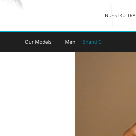
NUESTRO TRA
Our Models
Men
Shanti C